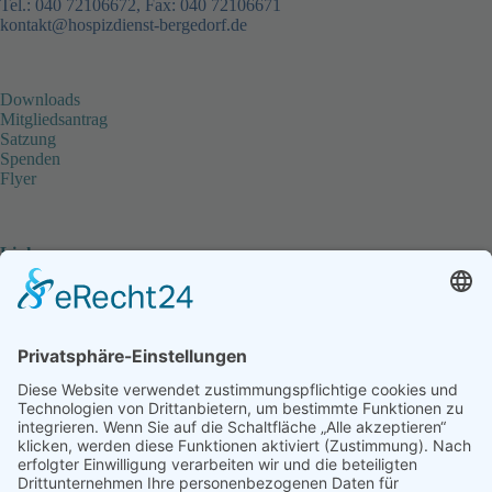
Tel.: 040 72106672, Fax: 040 72106671
kontakt@hospizdienst-bergedorf.de
Downloads
Mitgliedsantrag
Satzung
Spenden
Flyer
Links
www.koordinierungsstelle-hospiz.de
Koordinierungsstelle für Hospiz & Palliativarbeit in
Hamburg
Ambulanter Hospizdienst Reinbek e.V.
Begleitung schwerkranker und sterbender Menschen
sowie ihrer Angehörigen
STEB - Stiftung für Engagement in Hamburg-Bergedorf