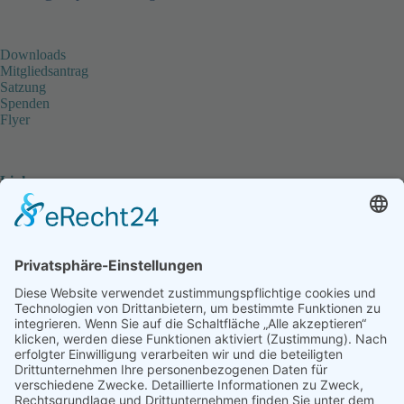
Downloads
Mitgliedsantrag
Satzung
Spenden
Flyer
Links
www.koordinierungsstelle-hospiz.de
Koordinierungsstelle für Hospiz & Palliativarbeit in
Hamburg
Ambulanter Hospizdienst Reinbek e.V.
Begleitung schwerkranker und sterbender Menschen
sowie ihrer Angehörigen
STEB - Stiftung für Engagement in Hamburg-Bergedorf
Die SHIP-Stiftung Haus im Park