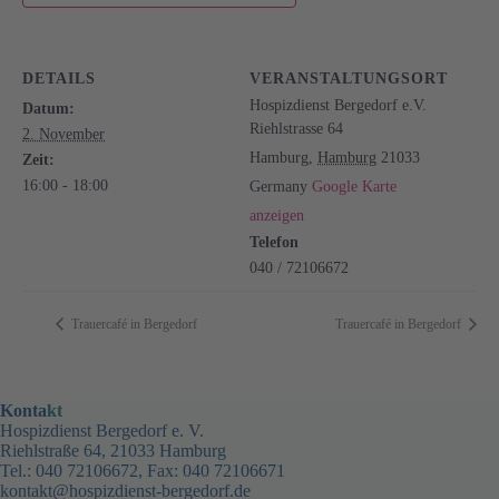
DETAILS
VERANSTALTUNGSORT
Hospizdienst Bergedorf e.V.
Datum:
Riehlstrasse 64
2. November
Hamburg
,
Hamburg
21033
Zeit:
16:00 - 18:00
Germany
Google Karte
anzeigen
Telefon
040 / 72106672
Trauercafé in Bergedorf
Trauercafé in Bergedorf
Konta
kt
Hospizdienst Bergedorf e. V.
Riehlstraße 64, 21033 Hamburg
Tel.: 040 72106672, Fax: 040 72106671
kontakt@hospizdienst-bergedorf.de