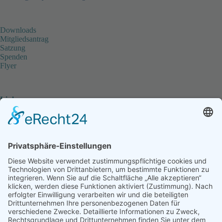
Downloads
Mitgliedsantrag
Satzung
Spenden
Flyer
Links
www.koordinierungsstelle-hospiz.de
Koordinierungsstelle für Hospiz & Palliativarbeit in
Hamburg
Ambulanter Hospizdienst Reinbek e.V.
Begleitung schwerkranker und sterbender Menschen
sowie ihrer Angehörigen
STEB - Stiftung für Engagement in Hamburg-Bergedorf
Die SHIP-Stiftung Haus im Park